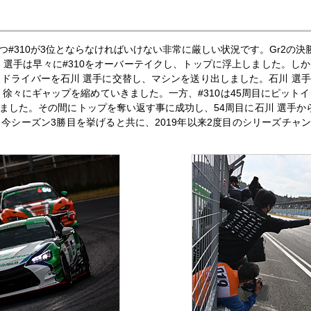
#310が3位とならなければいけない非常に厳しい状況です。Gr2の決
 選手は早々に#310をオーバーテイクし、トップに浮上しました。し
とドライバーを石川 選手に交替し、マシンを送り出しました。石川 選
、徐々にギャップを縮めていきました。一方、#310は45周目にピット
ました。その間にトップを奪い返す事に成功し、54周目に石川 選手から
シーズン3勝目を挙げると共に、2019年以来2度目のシリーズチャン