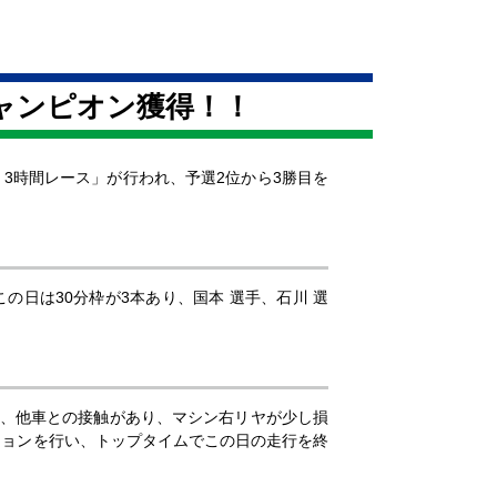
ャンピオン獲得！！
in 岡山 3時間レース」が行われ、予選2位から3勝目を
の日は30分枠が3本あり、国本 選手、石川 選
中、他車との接触があり、マシン右リヤが少し損
ションを行い、トップタイムでこの日の走行を終