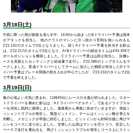
3月18日(土)
午前に降った雨が路面を濡らす中、14:00から始まったBドライバー予選は国本
がアタックを担当し、他のクラスのマシンに引っ掛かり苦戦を強いられるも
2′21.142のタイムで3位となりました。続くAドライバー予選を担当する影山
は、2′22.217のタイムで2位となり、A+Bドライバーの総合タイムは4′43.359で
ポールポジションを獲得しました。Cドライバー予選は山田が担当し、決勝レ
ースを見据えたセッティングと給油量で走行し、2′22.396のトップタイムをマ
ークしました。育成ドライバーとしてチームに加入した鶴田が担当したDドラ
イバー予選はブレーキ関係の焼き入れが中心でしたが、2′23.232のタイムで2位
で予選を終えました。
3月19日(日)
春の心地よい天気に恵まれ、11時45分にレースの火蓋が切られました。スター
*
トドライバーを務めた影山は「Aドライバーペナルティ
」であるドライブスル
ーを消化し戦列に復帰しました。最後尾から果敢に攻めていきますが、突如ミ
ッショントラブルが発生し、緊急ピットイン。チームはミッション載せ替えを
判断し、メカニックが早急に対応しました。ピットインから約90分後に再びマ
シンをコースに送り出しました。交替した山田はマシンを労りつつ、安定した
ペースで走行を重ねるも、再びミッショントラブルが発生しコース上にストッ