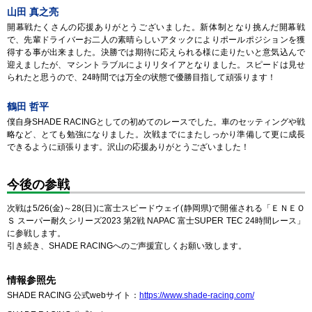
山田 真之亮
開幕戦たくさんの応援ありがとうございました。新体制となり挑んだ開幕戦
で、先輩ドライバーお二人の素晴らしいアタックによりポールポジションを獲
得する事が出来ました。決勝では期待に応えられる様に走りたいと意気込んで
迎えましたが、マシントラブルによりリタイアとなりました。スピードは見せ
られたと思うので、24時間では万全の状態で優勝目指して頑張ります！
鶴田 哲平
僕自身SHADE RACINGとしての初めてのレースでした。車のセッティングや戦
略など、とても勉強になりました。次戦までにまたしっかり準備して更に成長
できるように頑張ります。沢山の応援ありがとうございました！
今後の参戦
次戦は5/26(金)～28(日)に富士スピードウェイ(静岡県)で開催される「ＥＮＥＯ
Ｓ スーパー耐久シリーズ2023 第2戦 NAPAC 富士SUPER TEC 24時間レース」
に参戦します。
引き続き、SHADE RACINGへのご声援宜しくお願い致します。
情報参照先
SHADE RACING 公式webサイト
：
https://www.shade-racing.com/