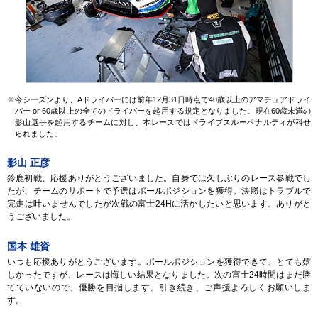
※今シーズンより、Aドライバーには前年12月31日時点で40歳以上のアマチュアドライ
バー or 60歳以上の全てのドライバーを起用する規定となりました。
現在60歳未満の
影山選手を起用するチームに対し、本レースではドライブスルーペナルティが科せ
られました。
影山 正彦
鈴鹿初戦、応援ありがとうございました。自身では久しぶりのレース参戦でし
たが、チームのサポートで予選はポールポジションを獲得。決勝はトラブルで
完走は叶いませんでしたが次戦の富士24Hに活かしたいと思います。ありがと
うございました。
国本 雄資
いつも応援ありがとうございます。ポールポジションを獲得できて、とても嬉
しかったですが、レースは悔しい結果となりました。次の富士24時間はまだ勝
てていないので、優勝を目指します。引き続き、ご声援よろしくお願いしま
す。