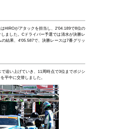
ROがアタックを担当し、2′04.189で8位の
ークしました。Cドライバー予選では清水が決勝レ
果、4′05.587で、決勝レースは7番グリッ
スで追い上げていき、11周時点で3位までポジシ
ーを平中に交替しました。