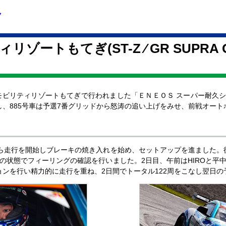
ゾートもてぎ(ST-Z ⁄ GR SUPRA G
日)モビリティリゾートもてぎで行われました「ＥＮＥＯＳ スーパー耐久シリーズ2023
」に参戦し、885号車は予選7番グリッドから怒涛の追い上げをみせ、前戦オ
から走行を開始しブレーキの焼き入れを始め、セットアップを進ました。後
の状態でフィーリングの確認を行いました。2日目、午前はHIROと平
ョンを行い精力的に走行を重ね、2日間でトータル122周をこなし翌日