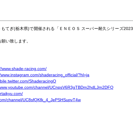
もてぎ(栃木県)で開催される「ＥＮＥＯＳ スーパー耐久シリーズ2023 Suppo
くお願い致します。
://www.shade-racing.com/
//www.instagram.com/shaderacing_official/?hl=ja
obile.twitter.com/ShaderacingO
//www.youtube.com/channel/UCnpsV6R3gTBDm2hdLJm2DFQ
ertaikyu.com/
.com/channel/UC8sfQKfk_4_JePSHSupvT4w