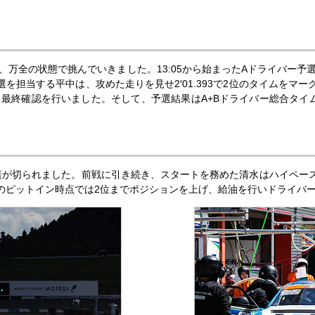
全の状態で挑んでいきました。13:05から始まったAドライバー予選はHI
を担当する平中は、攻めた走りを見せ2′01.393で2位のタイムをマ
終確認を行いました。そして、予選結果はA+Bドライバー総合タイムの結
の火蓋が切られました。前戦に引き続き、スタートを務めた清水はハイペー
目のピットイン時点では2位までポジションを上げ、給油を行いドライバ